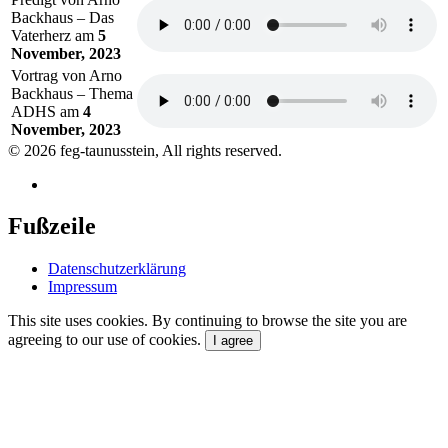
Backhaus – Das
Vaterherz am
5
November, 2023
Vortrag von Arno
Backhaus – Thema
ADHS am
4
November, 2023
© 2026 feg-taunusstein, All rights reserved.
Fußzeile
Datenschutzerklärung
Impressum
This site uses cookies. By continuing to browse the site you are
agreeing to our use of cookies.
I agree