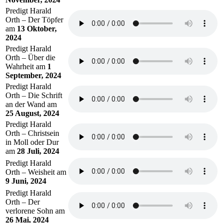
Predigt Harald
Orth – Der Töpfer
am
13 Oktober,
2024
Predigt Harald
Orth – Über die
Wahrheit am
1
September, 2024
Predigt Harald
Orth – Die Schrift
an der Wand am
25 August, 2024
Predigt Harald
Orth – Christsein
in Moll oder Dur
am
28 Juli, 2024
Predigt Harald
Orth – Weisheit am
9 Juni, 2024
Predigt Harald
Orth – Der
verlorene Sohn am
26 Mai, 2024