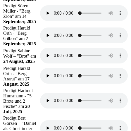
Predigt Sören
Müller - "Berg
Zion" am
14
September, 2025
Predigt Harald
Orth - "Berg
Gilboa" am
7
September, 2025
Predigt Sabine
Wolf – "Brot" am
24 August, 2025
Predigt Harald
Orth - "Berg
Ararat" am
17
August, 2025
Predigt Hartmut
Hunsmann - "5
Brote und 2
Fische" am
20
Juli, 2025
Predigt Bert
Görzen – "Daniel -
als Christ in der