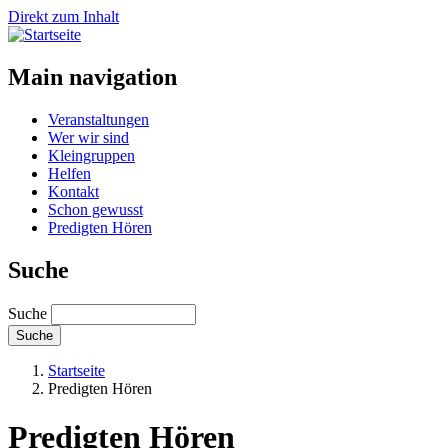
Direkt zum Inhalt
Main navigation
Veranstaltungen
Wer wir sind
Kleingruppen
Helfen
Kontakt
Schon gewusst
Predigten Hören
Suche
Suche
Startseite
Predigten Hören
Predigten Hören