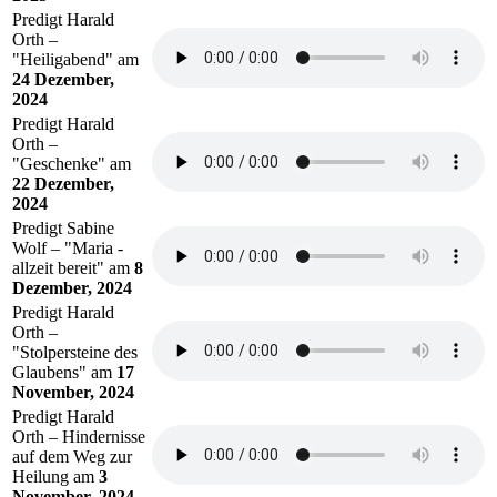
Predigt Harald
Orth –
"Heiligabend" am
24 Dezember,
2024
Predigt Harald
Orth –
"Geschenke" am
22 Dezember,
2024
Predigt Sabine
Wolf – "Maria -
allzeit bereit" am
8
Dezember, 2024
Predigt Harald
Orth –
"Stolpersteine des
Glaubens" am
17
November, 2024
Predigt Harald
Orth – Hindernisse
auf dem Weg zur
Heilung am
3
November, 2024